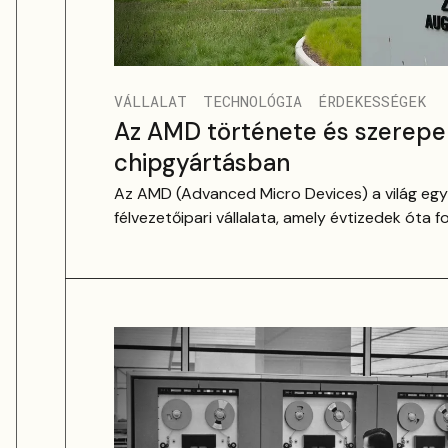
VÁLLALAT
TECHNOLÓGIA
ÉRDEKESSÉGEK
Az AMD története és szerep
chipgyártásban
Az AMD (Advanced Micro Devices) a világ eg
félvezetőipari vállalata, amely évtizedek óta 
és grafikus chipek piacát.