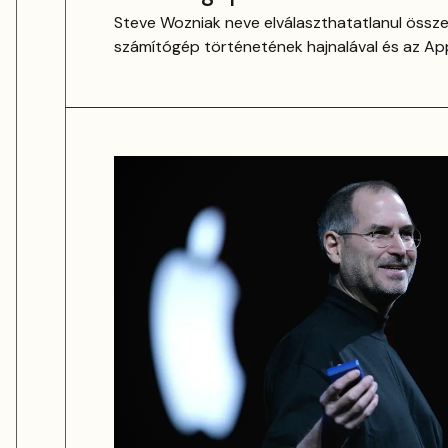
Steve Wozniak neve elválaszthatatlanul össze
számítógép történetének hajnalával és az A
megalapításával. A zseniális mérnök, aki a ga
Apple I-et és az Apple II-t, olyan technológiai 
amely örökre megváltoztatta a számítástechni