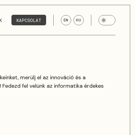
K
KAPCSOLAT
EN
HU
keinket, merülj el az innováció és a
! Fedezd fel velünk az informatika érdekes