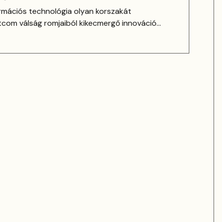
rmációs technológia olyan korszakát
otcom válság romjaiból kikecmergő innováció
nnapi életünket