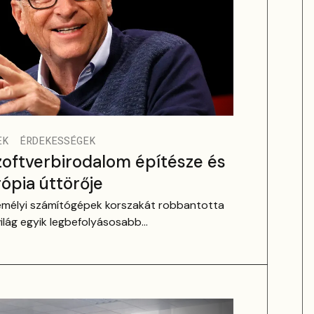
EK
ÉRDEKESSÉGEK
szoftverbirodalom építésze és
trópia úttörője
zemélyi számítógépek korszakát robbantotta
világ egyik legbefolyásosabb
. Életútja a garázscégtől a globális
delemig ível.