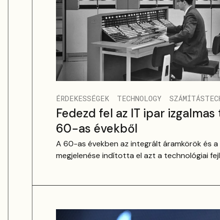
ÉRDEKESSÉGEK
TECHNOLOGY
SZÁMÍTÁSTEC
Fedezd fel az IT ipar izgalmas 
60-as évekből
A 60-as években az integrált áramkörök és a 
megjelenése indította el azt a technológiai fe
digitális világ alapjait jelenti. Fedezd fel a k
innovációit és azokat az úttörő lépéseket, am
modern számítástechnika kialakulását.