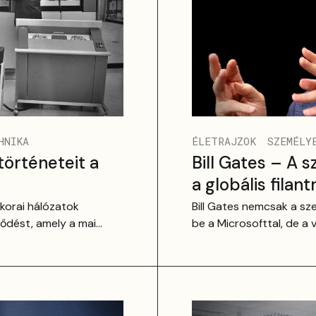
HNIKA
ÉLETRAJZOK
SZEMÉLY
történeteit a
Bill Gates – A 
a globális filan
korai hálózatok
Bill Gates nemcsak a s
jlődést, amely a mai
be a Microsofttal, de a 
orszak meghatározó
jótékonykodójává is vált
elyek lehetővé tették a
dominancián át a klímavé