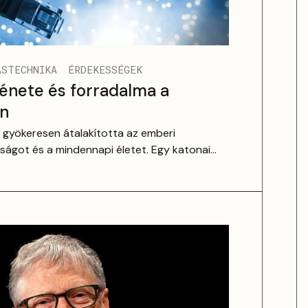
ÁSTECHNIKA
ÉRDEKESSÉGEK
ténete és forradalma a
an
 gyökeresen átalakította az emberi
ágot és a mindennapi életet. Egy katonai
őtt hálózatból ma a világ legnagyobb
rája lett, amely milliárdokat köt össze valós