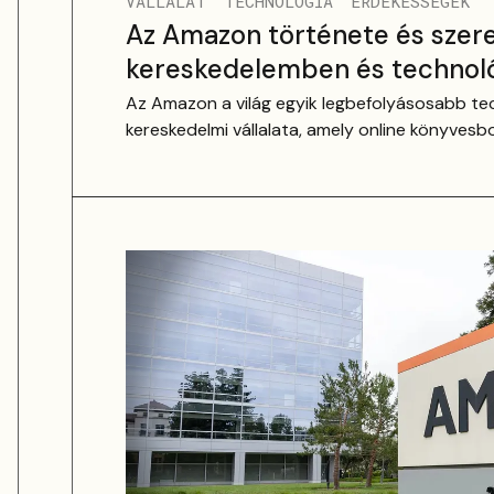
VÁLLALAT
TECHNOLÓGIA
ÉRDEKESSÉGEK
Az Amazon története és szer
kereskedelemben és technol
Az Amazon a világ egyik legbefolyásosabb tec
kereskedelmi vállalata, amely online könyvesbol
technológiai és logisztikai birodalommá.