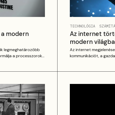
TECHNOLÓGIA
SZÁMÍT
e a modern
Az internet tör
modern világb
yik legmeghatározóbb
Az internet megjelenése
formálja a processzorok
kommunikációt, a gazdas
kutatási projektből kin
információs infrastruktú
időben.