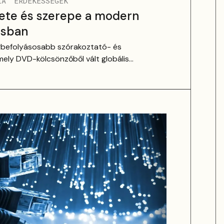
IA
ÉRDEKESSÉGEK
nete és szerepe a modern
ásban
 legbefolyásosabb szórakoztató- és
amely DVD-kölcsönzőből vált globális