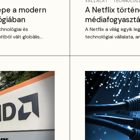
VÁLLALAT
TECHNOLÓG
epe a modern
A Netflix törté
ógiában
médiafogyaszt
hnológiai és
A Netflix a világ egyik
tból vált globális
technológiai vállalata, 
streaming óriássá.