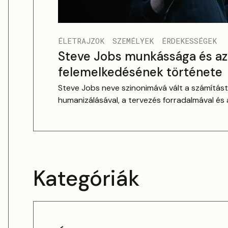
ÉLETRAJZOK
SZEMÉLYEK
ÉRDEKESSÉGEK
Steve Jobs munkássága és az
felemelkedésének története
Steve Jobs neve szinonimává vált a számítás
humanizálásával, a tervezés forradalmával és 
hogy a technológia nem pusztán eszköz, han
művészet is lehet.
Kategóriák